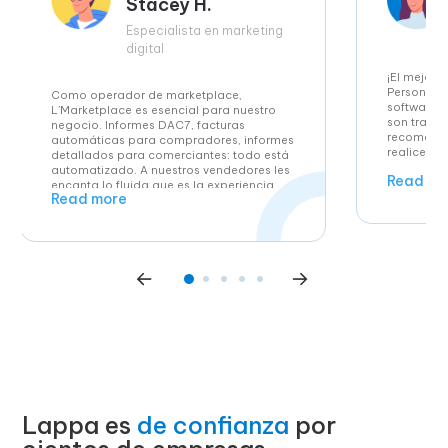
Stacey H.
Especialista en marketing
digital
¡El mejor s
Personal m
Como operador de marketplace,
software fá
L’Marketplace es esencial para nuestro
son transp
negocio. Informes DAC7, facturas
recomenda
automáticas para compradores, informes
realice ven
detallados para comerciantes: todo está
automatizado. A nuestros vendedores les
Read mo
encanta lo fluida que es la experiencia.
Read more
Lappa es
de confianza
por