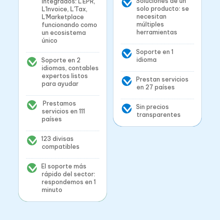
Soluciones de un
integrados: L'EPR,
solo producto: se
L'Invoice, L'Tax,
necesitan
L'Marketplace
múltiples
funcionando como
herramientas
un ecosistema
único
Soporte en 1
idioma
Soporte en 2
idiomas, contables
expertos listos
Prestan servicios
para ayudar
en 27 países
Prestamos
Sin precios
servicios en 111
transparentes
países
123 divisas
compatibles
El soporte más
rápido del sector:
respondemos en 1
minuto