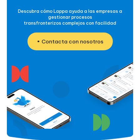
Descubra cómo Lappa ayuda a las empresas a
gestionar procesos
transfronterizos complejos con facilidad
Contacta con nosotros